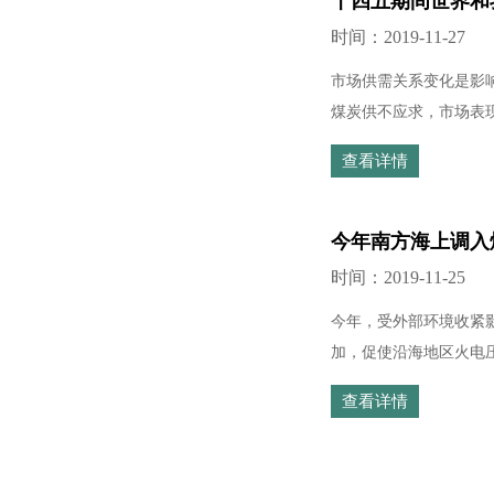
十四五期间世界和
时间：2019-11-27
市场供需关系变化是影响
煤炭供不应求，市场表现良
查看详情
今年南方海上调入
时间：2019-11-25
今年，受外部环境收紧
加，促使沿海地区火电压
查看详情