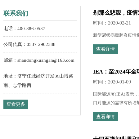
别那么悲观，疫情
联系我们
时间：2020-02-21
电话：400-886-0537
新型冠状病毒肺炎疫情爆
公司传真：0537-2902388
查看详情
邮箱：shandongkuangan@163.com
IEA：至2024
地址：济宁任城经济开发区山博路
时间：2020-01-09
南、志学路西
国际能源署(IEA)表
口对能源的需求有所增
查看更多
查看详情