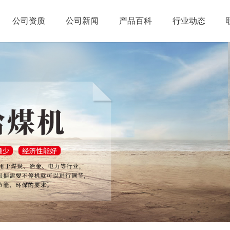
公司资质
公司新闻
产品百科
行业动态