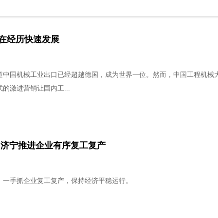
在经历快速发展
道中国机械工业出口已经超越德国，成为世界一位。然而，中国工程机械
的激进营销让国内工...
 济宁推进企业有序复工复产
，一手抓企业复工复产，保持经济平稳运行。