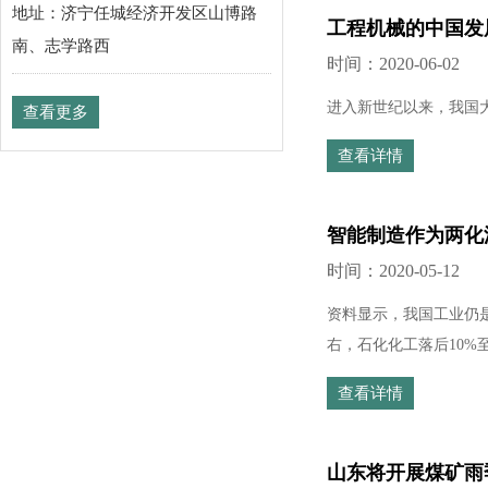
地址：济宁任城经济开发区山博路
工程机械的中国发
南、志学路西
时间：2020-06-02
进入新世纪以来，我国
查看更多
查看详情
智能制造作为两化
时间：2020-05-12
资料显示，我国工业仍
右，石化化工落后10%至
查看详情
山东将开展煤矿雨