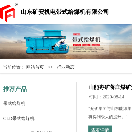
山东矿安机电带式给煤机有限公司
当前位置：
网站首页
>>
行业动态
山能枣矿蒋庄煤矿
推荐产品
时间：2020-08-14
带式给煤机
“兖矿集团与山东能源集
将得到极大的提升。”
GLD带式给煤机
查看详情