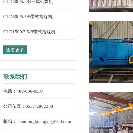
GLD800/5.5/B带式给煤机
GLD800/5.5/S带式给煤机
GLD1500/7.5/B带式给煤机
查看更多
联系我们
电话：400-886-0537
公司传真：0537-2902388
邮箱：shandongkuangan@163.com