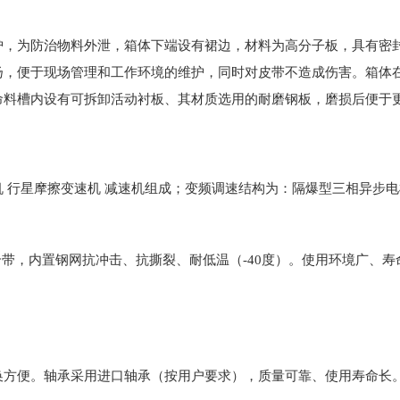
护，为防治物料外泄，箱体下端设有裙边，材料为高分子板，具有密
扬，便于现场管理和工作环境的维护，同时对皮带不造成伤害。箱体
命料槽内设有可拆卸活动衬板、其材质选用的耐磨钢板，磨损后便于
 行星摩擦变速机 减速机组成；变频调速结构为：隔爆型三相异步电
复合带，内置钢网抗冲击、抗撕裂、耐低温（-40度）。使用环境广、
换方便。轴承采用进口轴承（按用户要求），质量可靠、使用寿命长