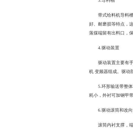
3.导料槽
带式给料机导料
好、耐磨损等特点，
落煤端留有出料口，
4.驱动装置
驱动装置主要有手
机 变频器组成。驱动
5.环形输送带整
耗小，外衬可加钢甲
6.驱动滚筒和改
滚筒内衬支撑，