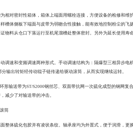
槽为相对密封性箱体，箱体上端面用螺栓连接，方便设备的检修和维
这样槽体侧板下端面与皮带为弱吻合性接触，能有效地控制粉尘的飞
保证物料从仓口下落运行至机尾溜槽处整体密封。另外为延长使用寿
动调速和变频调速两种形式。手动调速结构为：隔爆型三相异步电机
部分输出转矩经传动辊子链传递给驱动滚筒，从而实现继续运转。
体环形输送带为ST/S2000钢丝芯、双面带抗网一次硫化成型的钢网
带，减少了对输送带的冲击。
向滚筒
端面整体硫化包胶并有凌状条纹。轴承座均为外置式，便于润滑，更