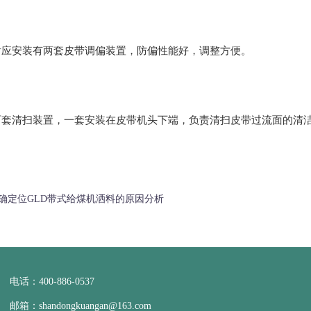
对应安装有两套皮带调偏装置，防偏性能好，调整方便。
两套清扫装置，一套安装在皮带机头下端，负责清扫皮带过流面的清
确定位GLD带式给煤机洒料的原因分析
电话：400-886-0537
邮箱：shandongkuangan@163.com