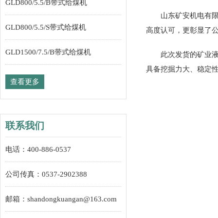
GLD800/5.5/B带式给煤机
山东矿安机电有
GLD800/5.5/S带式给煤机
高度认可，更彰显了
GLD1500/7.5/B带式给煤机
此次发货的矿业
具备挖掘力大、稳定
查看更多
联系我们
电话：400-886-0537
公司传真：0537-2902388
邮箱：shandongkuangan@163.com