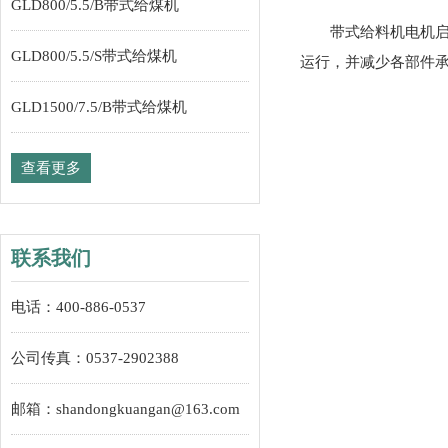
GLD800/5.5/B带式给煤机
带式给料机电机
GLD800/5.5/S带式给煤机
运行，并减少各部件承
GLD1500/7.5/B带式给煤机
查看更多
联系我们
电话：400-886-0537
公司传真：0537-2902388
邮箱：shandongkuangan@163.com