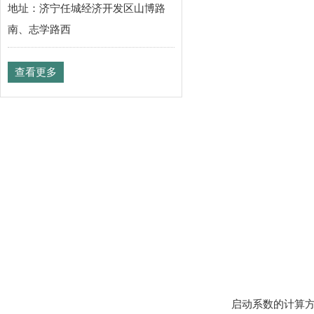
地址：济宁任城经济开发区山博路
南、志学路西
查看更多
启动系数的计算