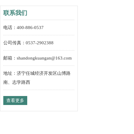
联系我们
电话：400-886-0537
公司传真：0537-2902388
邮箱：shandongkuangan@163.com
地址：济宁任城经济开发区山博路
南、志学路西
查看更多