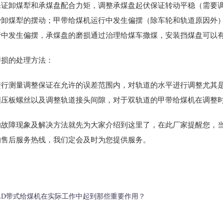
保证卸煤犁和承煤盘配合力矩，调整承煤盘起伏保证转动平稳（需要
少卸煤犁的摆动；甲带给煤机运行中发生偏摆（除车轮和轨道原因外
行中发生偏摆，承煤盘的磨损通过治理给煤车撒煤，安装挡煤盘可以
磨损的处理方法：
行测量调整保证在允许的误差范围内，对轨道的水平进行调整尤其是
固压板螺丝以及调整轨道接头间隙，对于双轨道的甲带给煤机在调整
的故障现象及解决方法就先为大家介绍到这里了，在此厂家提醒您，
的售后服务热线，我们定会及时为您提供服务。
LD带式给煤机在实际工作中起到那些重要作用？