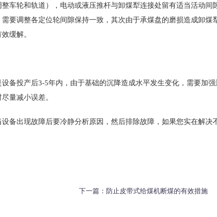
调整车轮和轨道），电动或液压推杆与卸煤犁连接处留有适当活动间
）需要调整各定位轮间隙保持一致，其次由于承煤盘的磨损造成卸煤
有效缓解。
设备投产后3-5年内，由于基础的沉降造成水平发生变化，需要加强
时尽量减小误差。
当设备出现故障后要冷静分析原因，然后排除故障，如果您实在解决
下一篇：
防止皮带式给煤机断煤的有效措施