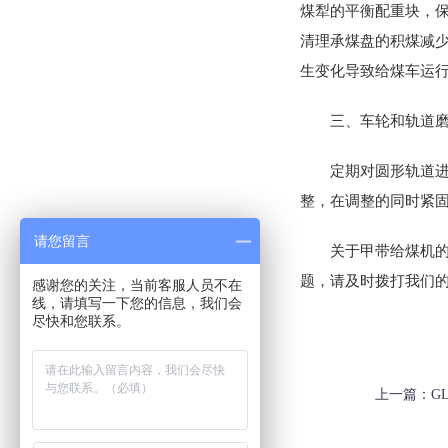
煤犁的平衡配重块，
清理承煤盘的积煤减
生变化导致给煤车运
三、车轮和轨道
定期对圆形轨道进
整，在调整的同时紧
请您留言
关于甲带给煤机
题，请及时拨打我们
感谢您的关注，当前客服人员不在
线，请填写一下您的信息，我们会
尽快和您联系。
上一篇：
G