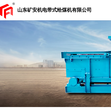
山东矿安机电带式给煤机有限公司