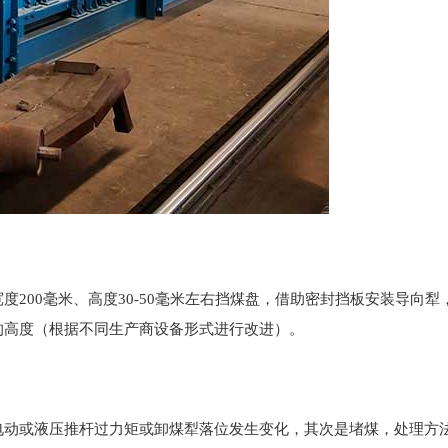
00毫米、高度30-50毫米左右挡煤盘，借助密封挡板安装导向犁
的高度（根据不同生产商设备形式进行改进）。
电动或液压推杆过力矩或卸煤犁落位发生变化，其次是堵煤，处理方