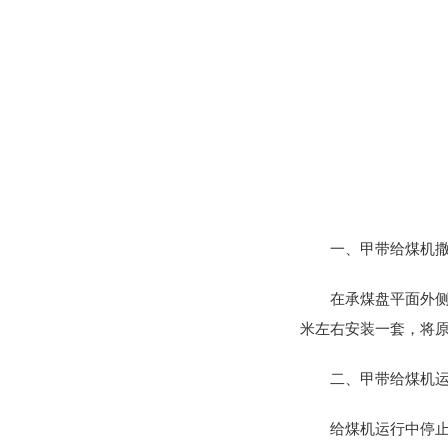
一、甲带给煤机
在承煤盘平面外侧
米左右安装一套，将
二、甲带给煤机
给煤机运行中停