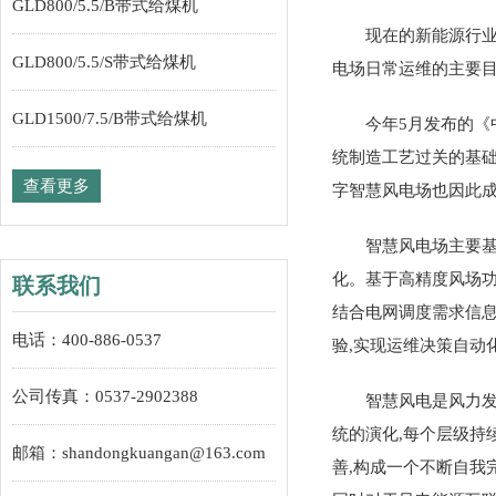
GLD800/5.5/B带式给煤机
现在的新能源行业
GLD800/5.5/S带式给煤机
电场日常运维的主要
GLD1500/7.5/B带式给煤机
今年5月发布的《
统制造工艺过关的基础
查看更多
字智慧风电场也因此
智慧风电场主要
化。基于高精度风场功
联系我们
结合电网调度需求信息
电话：400-886-0537
验,实现运维决策自动
公司传真：0537-2902388
智慧风电是风力发
统的演化,每个层级持
邮箱：shandongkuangan@163.com
善,构成一个不断自我